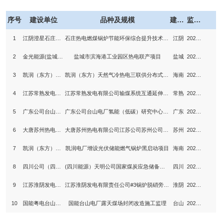
序号
建设单位
品种及规模
建设地点
监理年份
1
江阴澄星石庄热电有限公司
石庄热电燃煤锅炉节能环保综合提升技术改造一期工程
江阴
2025年
2
金光能源(盐城)有限公司
盐城市滨海港工业园区热电联产项目
盐城
2025年
3
凯润（东方）新能源有限公司
凯润（东方）天然气冷热电三联供分布式能源项目
海南
2025年
4
江苏常熟发电有限公司
江苏常熟发电有限公司输煤系统互通延伸改造升级EPC总承包
常熟
2025年
5
广东公司台山电厂
广东公司台山电厂氢能（低碳）研究中心江门基地平台建设施工监理
广东
2025年
6
大唐苏州热电有限公司
大唐苏州热电有限公司江苏公司苏州公司3号发电机及励磁系统升级改造施工监理
苏州
2025年
7
凯润（东方）新能源有限公司
凯润电厂增设光伏储能燃气锅炉黑启动项目
海南
2025年
8
四川公司（四川能源）天明公司
(四川能源）天明公司国家煤炭应急储备基地20万吨全封闭人工碾压煤场及配套设施工程
四川
2025年
9
江苏淮阴发电有限责任公司
江苏淮阴发电有限责任公司#3锅炉脱硝旁路烟道改造项目
淮阴
2025年
10
国能粤电台山发电有限公司
国能台山电厂露天煤场封闭改造施工监理
台山
2024年